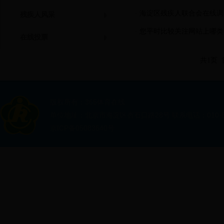
·
海淀区残疾人联合会在线调
残疾人风采
·
您平时比较关注网站上哪类
在线投票
共1页
版权所有：365体育在线
单位地址：北京市海淀区杏石口路28号 联系电话：010-88
京ICP备05083640号