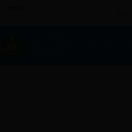
辅助器具
共1页
版权所有：365体育在线
单位地址：北京市海淀区杏石口路28号 联系电话：010-88
京ICP备05083640号