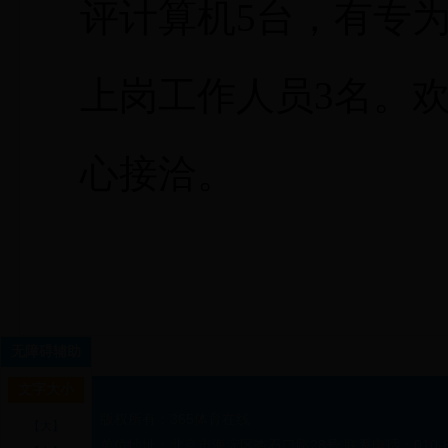
评计算机5台，有专
上岗工作人员3名。
心接洽。
无障碍辅助
文字大小
版权所有：365体育在线
【大】
单位地址：北京市海淀区杏石口路28号 联系电话：010-88