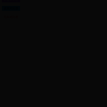
白紫对比度
蓝黑对比度
红白对比度