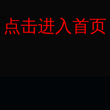
_表(一).xls
点击进入首页
_表(二).xls
_表(三).xls
8号 联系电话：010-88459389