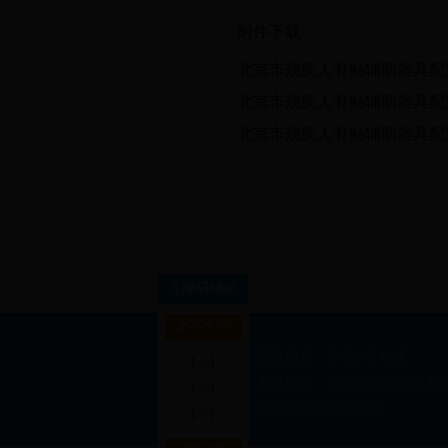
附件下载：
北京市残疾人补贴辅助器具配置目录
北京市残疾人补贴辅助器具配置目录
北京市残疾人补贴辅助器具配置目录
无障碍辅助
文字大小
版权所有：365体育在线
【大】
单位地址：北京市海淀区杏石口路2
【中】
京ICP备05083640号
【小】