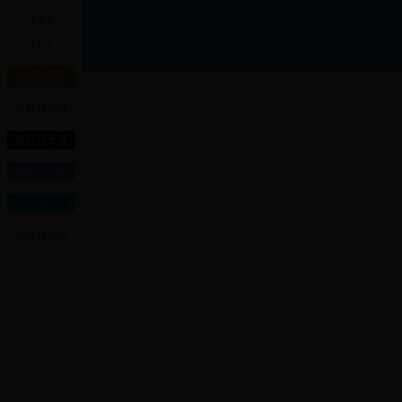
单位地址：北京市海淀区杏石口路28号 联系电话：010-88
【中】
京ICP备05083640号
【小】
对比度
还原对比度
黑白对比度
白紫对比度
蓝黑对比度
红白对比度