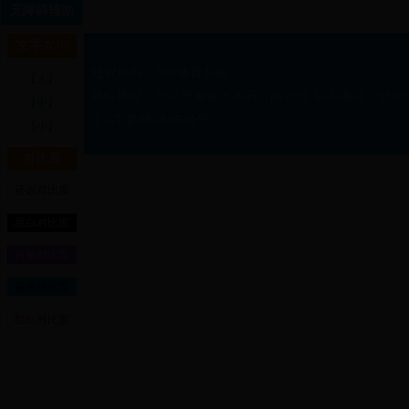
无障碍辅助
文字大小
版权所有：365体育在线
【大】
单位地址：北京市海淀区杏石口路28号 联系电话：010-88
【中】
京ICP备05083640号
【小】
对比度
还原对比度
黑白对比度
白紫对比度
蓝黑对比度
红白对比度