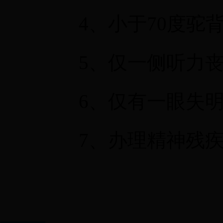
4、小于70度驼背
5、仅一侧听力丧失
6、仅有一眼失明,
7、办理精神残疾