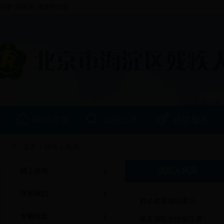
区委
|
区政府
|
国务院信息
网站首页
信息公开
残联服务
首页 > 残疾人风采
残疾人风采
网上咨询
联系我们
·
群众体育项目展示
专题报道
·
第五届职业技能竞赛