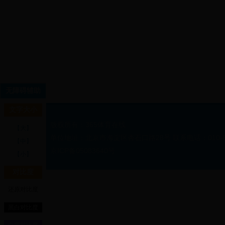
无障碍辅助
文字大小
版权所有：365体育在线
【大】
单位地址：北京市海淀区杏石口路28号 联系电话：010-88
【中】
京ICP备05083640号
【小】
对比度
还原对比度
黑白对比度