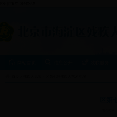
区委
|
区政府
|
国务院信息
网站首页
信息公开
残联服务
首页
>
残疾人风采
> 区第七届残疾人艺术汇演
区第
发布时间：20