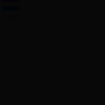
白紫对比度
蓝黑对比度
红白对比度