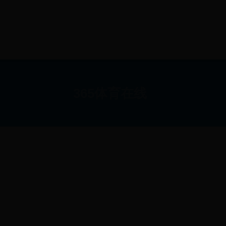
365体育在线