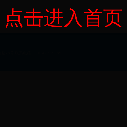
点击进入首页
8号 联系电话：010-88459389