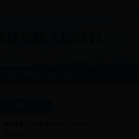
残联服务
互动交流
联系我们
单位地址： 北京市海淀区杏石口路28号
邮编：100195