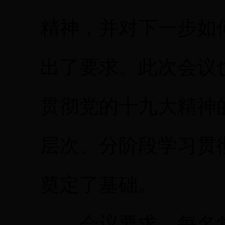
精神，并对下一步如
出了要求。此次会议
贯彻党的十九大精神
层次、分阶段学习贯
奠定了基础。
会议要求，每名