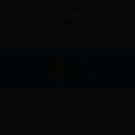
·
残疾人风采
·
在线投票
版权所有：365体育在线
单位地址：北京市海淀区杏石口路2
京ICP备05083640号