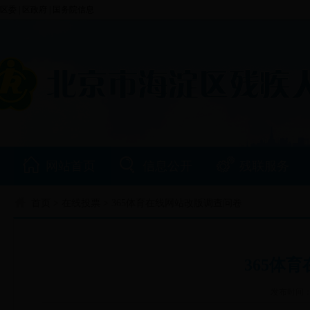
区委
|
区政府
|
国务院信息
网站首页
信息公开
残联服务
首页
>
在线投票
> 365体育在线网站改版调查问卷
365体
发布时间：20