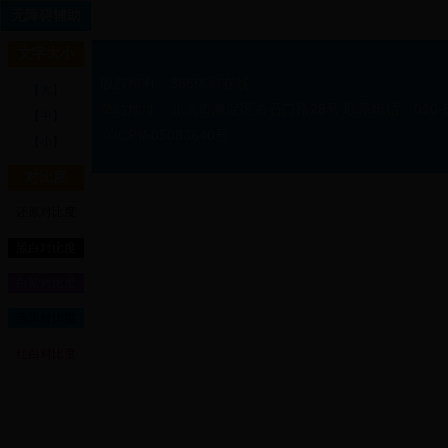
无障碍辅助
文字大小
版权所有：365体育在线
【大】
单位地址：北京市海淀区杏石口路28号 联系电话：010-88
【中】
京ICP备05083640号
【小】
对比度
还原对比度
黑白对比度
白紫对比度
蓝黑对比度
红白对比度