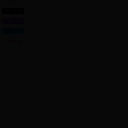
还原对比度
黑白对比度
白紫对比度
蓝黑对比度
红白对比度